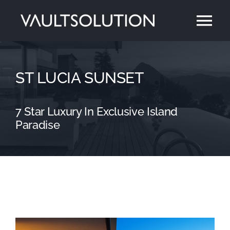
Saltar
Alt
al
contenido
nav
Inicio
ST LUCIA SUNSET
Seguridad
7 Star Luxury In Exclusive Island
Paradise
Tarifas
Preguntas Frecuentes
Sobre Nosotros
Contacto
Ver