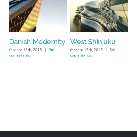
se
Danish Modernity
West Shinjuku
M
A
febrero 13th, 2015
|
Sin
febrero 13th, 2015
|
Sin
comentarios
comentarios
feb
com